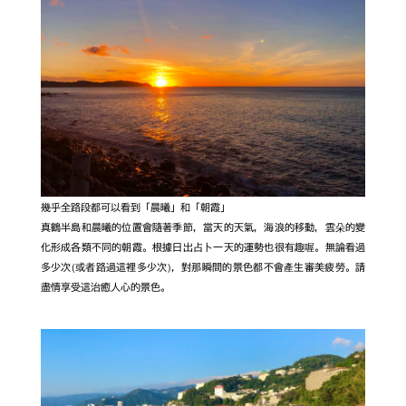
幾乎全路段都可以看到「晨曦」和「朝霞」
真鶴半島和晨曦的位置會隨著季節，當天的天氣，海浪的移動，雲朵的變
化形成各類不同的朝霞。根據日出占卜一天的運勢也很有趣喔。無論看過
多少次(或者路過這裡多少次)，對那瞬間的景色都不會產生審美疲勞。請
盡情享受這治癒人心的景色。