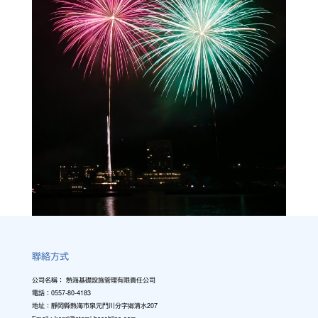
聯絡方式
公司名稱： 熱海基礎設施管理有限責任公司
電話：0557-80-4183
地址：靜岡縣熱海市泉元門川分字鄉清水207