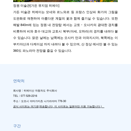
정원 미술관[가든 뮤지엄 히에이]
가든 미술관 히에이는 모네와 르느와르 등 프랑스 인상파 화가의 그림을
도판화로 재현하여 아름다운 계절의 꽃과 함께 즐기실 수 있습니다. 또한
해발 840m에 있는 정원 내 전망탑 에서는 교토・오사카의 광대한 경치를
비롯하여 비와 호수 대교와 교토시 북부(야세, 오하라)의 경치를 내려다 볼
수 있습니다. 맑은 날에는 남쪽에는 오사카 만과 아와지시마, 북쪽에는 이
부키야산과 다케이섬 까지 내려다 볼 수 있으며, 산 정상 에서만 볼 수 있는
360도 파노라마 전망을 즐길 수 있습니다.
연락처
회사명：히에이산 자동차도 주식회사
TEL：077-529-2216
주소：오츠시 야마가미쵸 나가라야마 776-30
공식 사이트는 여기로(죄송합니다, 이 사이트는 일본어만 이용 가능합니다.)
구간