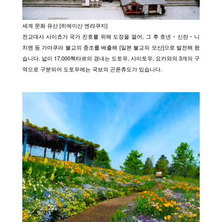
세계 문화 유산 [히에이산 엔랴쿠지]
전교대사 사이쵸가 국가 진호를 위해 도장을 열어, 그 후 호넨・신란・니
치렌 등 가마쿠라 불교의 종조를 배출해 [일본 불교의 모산]으로 발전해 왔
습니다. 넓이 17,000헥타르의 경내는 도토우, 사이토우, 요카와의 3개의 구
역으로 구분되어 도토우에는 국보의 곤폰츄도가 있습니다.