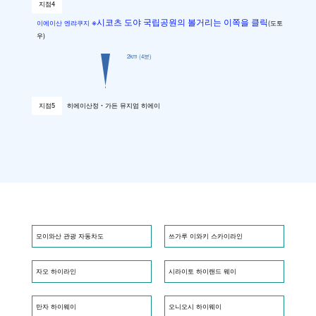
지점4
※시코츠 도야 국립공원의 볼거리는 이쪽을 클릭
이에이산 엔랴쿠지
(도토
우)
2km
(4분)
히에이산정・가든 뮤지엄 히에이
지점5
모이와산 관광 자동차도
쓰가루 이와키 스카이라인
자오 하이라인
시라이토 하이랜드 웨이
만자 하이웨이
오니오시 하이웨이