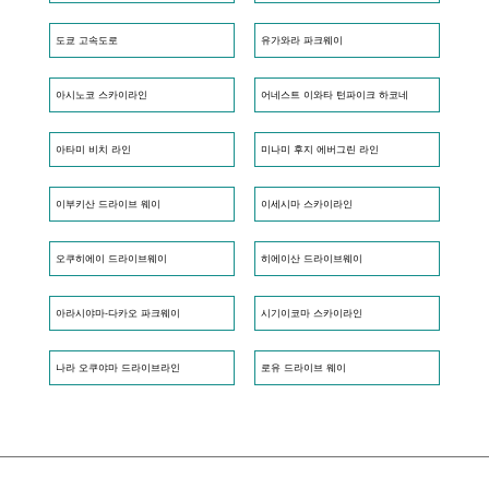
도쿄 고속도로
유가와라 파크웨이
아시노코 스카이라인
어네스트 이와타 턴파이크 하코네
아타미 비치 라인
미나미 후지 에버그린 라인
이부키산 드라이브 웨이
이세시마 스카이라인
오쿠히에이 드라이브웨이
히에이산 드라이브웨이
아라시야마-다카오 파크웨이
시기이코마 스카이라인
나라 오쿠야마 드라이브라인
로유 드라이브 웨이
일반 사단법인 일본 관광자동차 협회