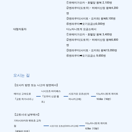
①유메미가오카・호텔앞 왕복 2,100엔
②엔랴쿠지(도토우)・히에이산정 왕복4,200
엔
③엔랴쿠지(사이토・요카와) 왕복8,100엔
④엔랴쿠지➡오기요금소6,000엔
대형자동차
다노타니토게 요금소에서
①유메미가오카・호텔앞 왕복 3,400엔
②엔랴쿠지(도토우)・히에이산정 왕복6,800
엔
③엔랴쿠지(사이토・요카와) 왕복13,050엔
④엔랴쿠지➡오기요금소 9,650엔
오시는 길
【오사카 방면 또는 나고야 방면에서】
니시오츠 바이패스
메이신 고속도로
시모가모 오츠선(야
다노타니토게 게이트
「오우미 신궁 램
「교토 히가시I.C.」
마나카고에)
10.6㎞（16분）
프」
【교토시내 남부에서】
기타시라카와 벳토쵸 교차
다노타니토게 게이트
점
시모가모 오츠선(야마나카고에)
6.5㎞（13분）
（패밀리 마트）