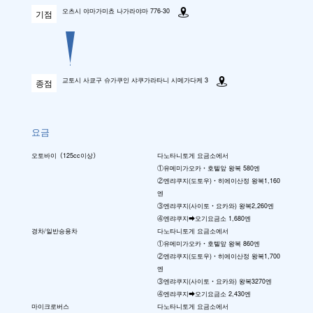
오츠시 야마가미쵸 나가라야마 776-30
기점
교토시 사쿄구 슈가쿠인 샤쿠가라타니 시메가다케 3
종점
요금
오토바이（125cc이상）
다노타니토게 요금소에서
①유메미가오카・호텔앞 왕복 580엔
②엔랴쿠지(도토우)・히에이산정 왕복1,160
엔
③엔랴쿠지(사이토・요카와) 왕복2,260엔
④엔랴쿠지➡오기요금소 1,680엔
경차/일반승용차
다노타니토게 요금소에서
①유메미가오카・호텔앞 왕복 860엔
②엔랴쿠지(도토우)・히에이산정 왕복1,700
엔
③엔랴쿠지(사이토・요카와) 왕복3270엔
④엔랴쿠지➡오기요금소 2,430엔
마이크로버스
다노타니토게 요금소에서