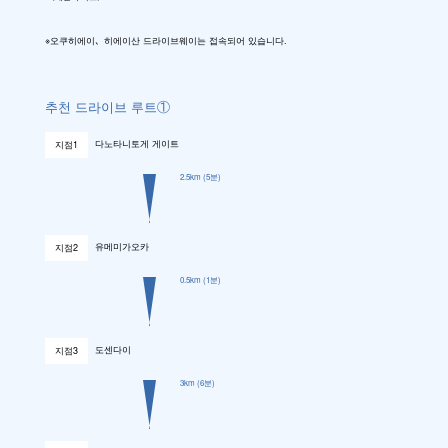
※오쿠히에이、히에이산 드라이브웨이는 접속되어 있습니다.
추천 드라이브 루트①
다노타니토게 게이트
지점1
2.5km
(5분)
유메미가오카
지점2
0.5km
(1분)
도센다이
지점3
3km
(6분)