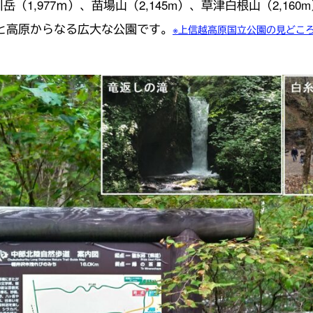
岳（1,977ｍ）、苗場山（2,145m）、草津白根山（2,160m
山岳と高原からなる広大な公園です。
※上信越高原国立公園の見どこ