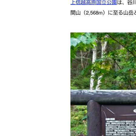
上信越高原国立公園
は、谷川
間山（2,568m）に至る