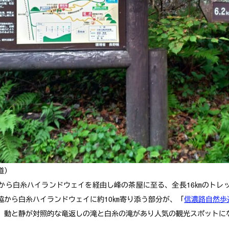
道）
から白糸ハイランドウェイを経由し峰の茶屋に至る、全長16㎞のトレ
脇から白糸ハイランドウェイに約10㎞寄り添う部分が、「
信濃路自然歩
、動と静が対照的な竜返しの滝と白糸の滝があり人気の観光スポットに