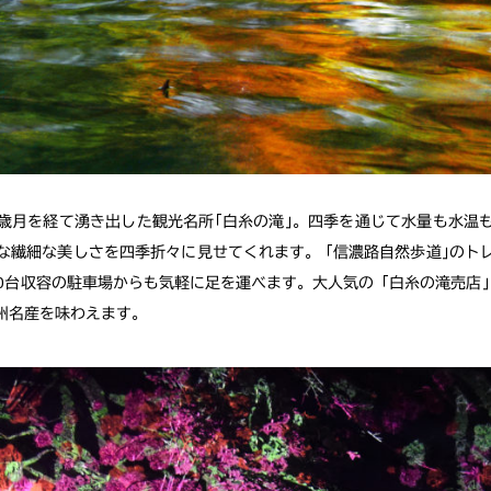
歳月を経て湧き出した観光名所｢白糸の滝｣。四季を通じて水量も水温
な繊細な美しさを四季折々に見せてくれます。 ｢信濃路自然歩道｣のト
00台収容の駐車場からも気軽に足を運べます。大人気の「白糸の滝売店
州名産を味わえます。